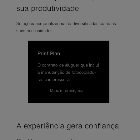
sua produtividade
Soluções personalizadas tão diversificadas como as
suas necessidades.
Print Plan
O con­trato de alu­guer que in­clui
a ma­nu­ten­ção de fo­to­co­pi­a­do­
ras e im­pres­so­ras.
Mais in­for­ma­ções
A experiência gera confiança