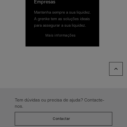
Em­pre­sas
Man­te­nha sem­pre a sua li­qui­dez.
A grenke tem as so­lu­ções ide­ais
para as­se­gu­rar a sua li­qui­dez.
Mais in­for­ma­ções
Tem dúvidas ou precisa de ajuda? Contacte-
nos.
Contactar