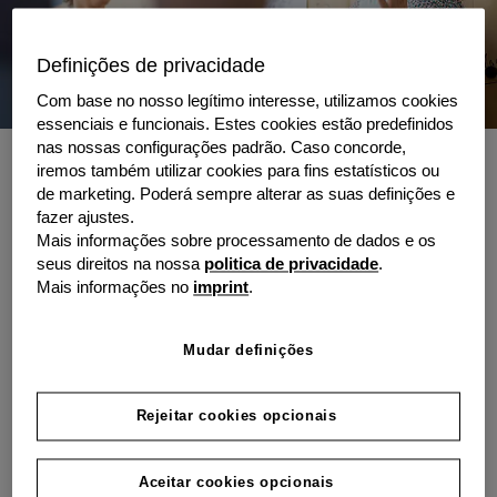
Definições de privacidade
Com base no nosso legítimo interesse, utilizamos cookies
essenciais e funcionais. Estes cookies estão predefinidos
nas nossas configurações padrão. Caso concorde,
iremos também utilizar cookies para fins estatísticos ou
Associe um equipamento e os
de marketing. Poderá sempre alterar as suas definições e
consumíveis numa só renda
fazer ajustes.
Mais informações sobre processamento de dados e os
seus direitos na nossa
politica de privacidade
.
Que sentido faz ter uma impressora de última geração
Mais informações no
imprint
.
no seu escritório se não pode tirar impressões?
Com a grenke, pode fazer mais do que apenas alugar a
Mudar definições
mais recente tecnologia para a sua empresa. Com o
nosso pacote, através de uma só renda, tem acesso ao
Rejeitar cookies opcionais
equipamento e ainda aos seus consumíveis bem como
a devida manutenção.
Aceitar cookies opcionais