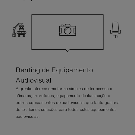
Renting de Equipamento
Audiovisual
A grenke oferece uma forma simples de ter acesso a
câmaras, microfones, equipamento de iluminação e
outros equipamentos de audiovisuais que tanto gostaria
de ter. Temos soluções para todos estes equipamentos
Saiba mais sobre o
audiovisuais.
Renting de Máquinas
Saiba mais sobre
Saiba mais sobre
Saiba mais sobre
Renting de Máquinas de
Saiba mais sobre
Renting para a
Renting de Mobiliário de
Café