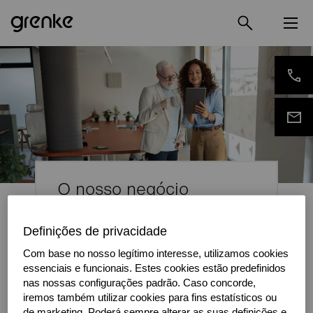
O nosso negócio
consiste em promover o
Definições de privacidade
seu negócio
Com base no nosso legítimo interesse, utilizamos cookies
O objetivo da grenke é apoiar as start-ups e
essenciais e funcionais. Estes cookies estão predefinidos
as pequenas e médias empresas a
nas nossas configurações padrão. Caso concorde,
promoverem e incrementarem os seus
iremos também utilizar cookies para fins estatísticos ou
de marketing. Poderá sempre alterar as suas definições e