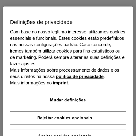
Rápido
Definições de privacidade
Obtenha o pagamento antecipado das suas faturas em 24 horas.
Com base no nosso legítimo interesse, utilizamos cookies
essenciais e funcionais. Estes cookies estão predefinidos
nas nossas configurações padrão. Caso concorde,
iremos também utilizar cookies para fins estatísticos ou
de marketing. Poderá sempre alterar as suas definições e
fazer ajustes.
Mais informações sobre processamento de dados e os
Factoring - Mais liquidez para
seus direitos na nossa
politica de privacidade
.
o seu negócio
Mais informações no
imprint
.
O seu negócio é a sua principal prioridade, por isso
Mudar definições
criámos uma solução de Factoring a pensar nas
necessidades da sua empresa. Garantir uma gestão de
Rejeitar cookies opcionais
tesouraria equilibrada através do acesso a liquidez
imediata, permite-lhe reagir a compromissos
inesperados de forma ágil. O Factoring dá-lhe essa