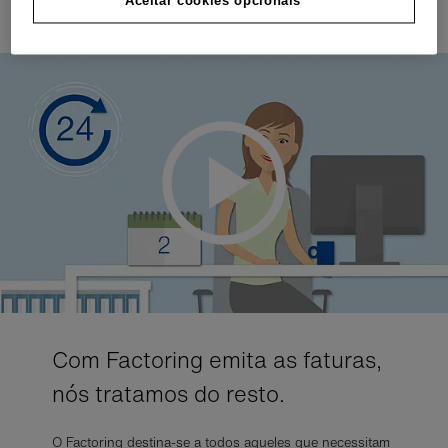
Aceitar cookies opcionais
possibilidade.
Com Factoring emita as faturas,
nós tratamos do resto.
O Factoring destina-se a todos aqueles que necessitam