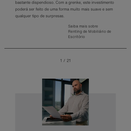
bastante dispendioso. Com a grenke, este investimento
poderá ser feito de uma forma muito mais suave e sem
Saiba mais sobre o
qualquer tipo de surpresas.
Renting de Máquinas
Saiba mais sobre
Saiba mais sobre
Saiba mais sobre
Renting de Máquinas de
Saiba mais sobre
Renting para a
Renting de Mobiliário de
Café
Renting de
Mobilidade Elétrica
Escritório
Saiba mais sobre Renting
Saiba mais sobre Renting
Compressores
de Equipamento
de Impressoras e
Saiba mais sobre
Saiba mais sobre
Informático e
Fotocopiadoras
Renting de
Renting de
Computadores
Equipamentos Médicos
1
/
21
Empilhadores