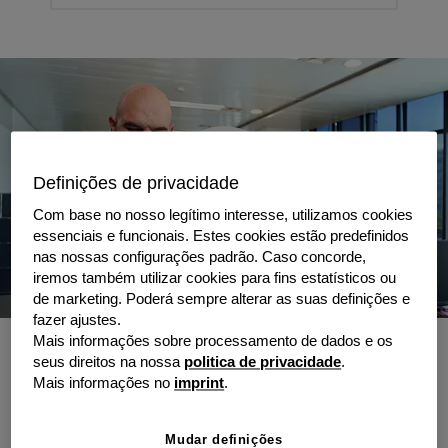
Definições de privacidade
Com base no nosso legítimo interesse, utilizamos cookies
essenciais e funcionais. Estes cookies estão predefinidos
nas nossas configurações padrão. Caso concorde,
iremos também utilizar cookies para fins estatísticos ou
Renting tecnológico com a
de marketing. Poderá sempre alterar as suas definições e
fazer ajustes.
grenke
Mais informações sobre processamento de dados e os
seus direitos na nossa
politica de privacidade
.
À semelhança do renting automóvel,
Mais informações no
imprint
.
frequentemente utilizado pelas empresas para
a gestão das suas frotas, o renting
Mudar definições
tecnológico apresenta-se como uma